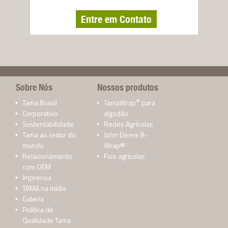
Entre em Contato
Sobre Nós
Nossos produtos
®
Tama Brasil
TamaWrap
para
Corporativo
algodão
Sustentabilidade
Redes Agrícolas
Tama ao redor do
John Deere B-
mundo
Wrap®
Relacionamento
Fios agrícolas
com OEM
Imprensa
TAMA na mídia
Galeria
Política de
Qualidade Tama