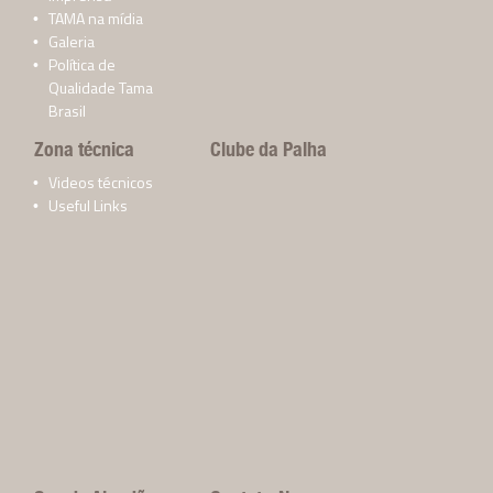
TAMA na mídia
Galeria
Política de
Qualidade Tama
Brasil
Zona técnica
Clube da Palha
Videos técnicos
Useful Links