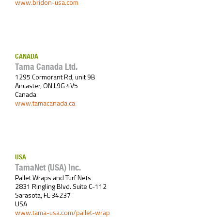
www.bridon-usa.com
CANADA
Tama Canada Ltd.
1295 Cormorant Rd, unit 9B
Ancaster, ON L9G 4V5
Canada
www.tamacanada.ca
USA
TamaNet (USA) Inc.
Pallet Wraps and Turf Nets
2831 Ringling Blvd. Suite C-112
Sarasota, FL 34237
USA
www.tama-usa.com/pallet-wrap