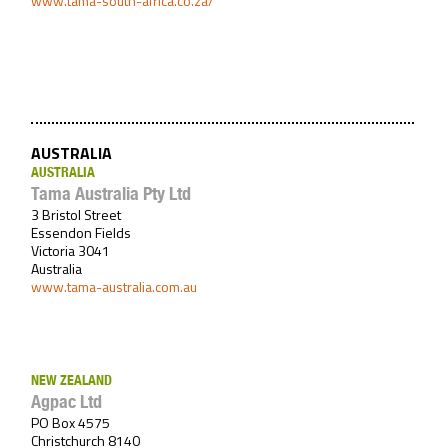
www.tama-south-africa.co.za/
AUSTRALIA
AUSTRALIA
Tama Australia Pty Ltd
3 Bristol Street
Essendon Fields
Victoria 3041
Australia
www.tama-australia.com.au
NEW ZEALAND
Agpac Ltd
PO Box 4575
Christchurch 8140