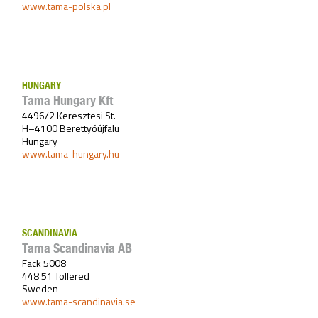
www.tama-polska.pl
HUNGARY
Tama Hungary Kft
4496/2 Keresztesi St.
H–4100 Berettyóújfalu
Hungary
www.tama-hungary.hu
SCANDINAVIA
Tama Scandinavia AB
Fack 5008
448 51 Tollered
Sweden
www.tama-scandinavia.se