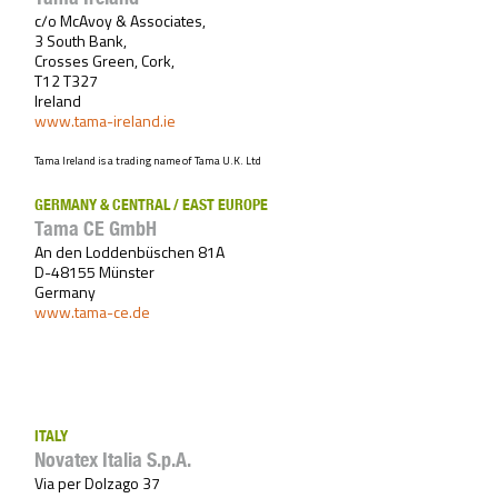
c/o McAvoy & Associates,
3 South Bank,
Crosses Green, Cork,
T12 T327
Ireland
www.tama-ireland.ie
Tama Ireland is a trading name of Tama U.K. Ltd
GERMANY & CENTRAL / EAST EUROPE
Tama CE GmbH
An den Loddenbüschen 81A
D-48155 Münster
Germany
www.tama-ce.de
ITALY
Novatex Italia S.p.A.
Via per Dolzago 37