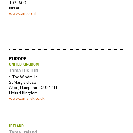
1923600
Israel
www.tama.co.il
EUROPE
UNITED KINGDOM
Tama U.K. Ltd.
5 The Windmills
St Mary's Close
Alton, Hampshire GU34 1EF
United Kingdom
www.tama-uk.co.uk
IRELAND
Tama Ireland