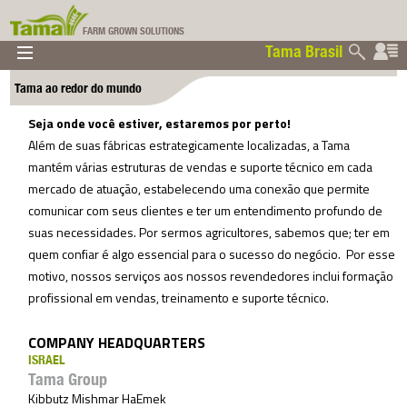
FARM GROWN SOLUTIONS
Tama Brasil
▼
▼
▼
Tama ao redor do mundo
Tama Brasil
▼
Seja onde você estiver, estaremos por perto!
Além de suas fábricas estrategicamente localizadas, a Tama
mantém várias estruturas de vendas e suporte técnico em cada
mercado de atuação, estabelecendo uma conexão que permite
comunicar com seus clientes e ter um entendimento profundo de
suas necessidades. Por sermos agricultores, sabemos que; ter em
quem confiar é algo essencial para o sucesso do negócio. Por esse
motivo, nossos serviços aos nossos revendedores inclui formação
profissional em vendas, treinamento e suporte técnico.
COMPANY HEADQUARTERS
ISRAEL
Tama Group
Kibbutz Mishmar HaEmek