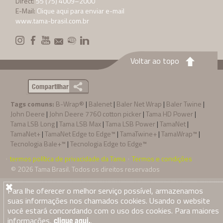
Direct:
55 (75) 4009–2000
E-Mail:
Clique aqui para enviar e-mail
www.tama-brasil.com.br
Voltar ao topo
Compartilhar
Tags comuns:
B-Wrap®
|
Balenet
|
Baler Net Wrap
|
Baler Twine
|
John Deere
|
John Deere 7760 cotton picker
|
Tama HD Power
|
Tama LSB Long
|
Tama LSB Max
|
Tama LSB Power
|
TamaNet
|
TamaNet+
|
TamaNet Edge to Edge™
|
TamaTwine+
|
TamaWrap™
|
Tecnologia Bale+™
|
Tecnologia Edge to Edge™
termos política de privacidade da Tama
Termos e condições
·
·
© 2026
Tama Brasil
. Todos os direitos reservados
Para lhe oferecer o melhor serviço possível, armazenamos
suas informações nos chamados cookies. Usando o website
você estará concordando com o uso dos cookies. Para maiores
informações,
.
clique aqui.