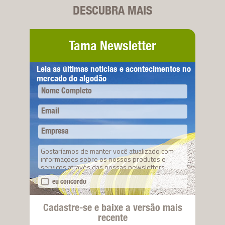
DESCUBRA MAIS
Tama Newsletter
Leia as últimas notícias e acontecimentos no
mercado do algodão
Nome Completo
Email
Empresa
Gostaríamos de manter você atualizado com
informações sobre os nossos produtos e
serviços através das nossas newsletters.
eu concordo
Cadastre-se e baixe a versão mais
recente