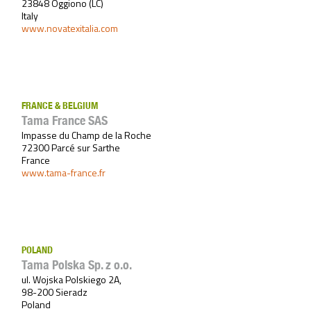
23848 Oggiono (LC)
Italy
www.novatexitalia.com
FRANCE & BELGIUM
Tama France SAS
Impasse du Champ de la Roche
72300 Parcé sur Sarthe
France
www.tama-france.fr
POLAND
Tama Polska Sp. z o.o.
ul. Wojska Polskiego 2A,
98-200 Sieradz
Poland