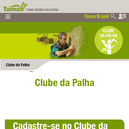
FARM GROWN SOLUTIONS
Tama Brasil
▼
▼
▼
Tama Brasil
▼
Clube da Palha
Clube da Palha
Cadastre-se no Clube da