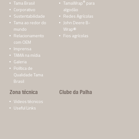
®
Tama Brasil
TamaWrap
para
Corporativo
algodão
Sustentabilidade
Redes Agrícolas
Tama ao redor do
John Deere B-
mundo
Wrap®
Relacionamento
Fios agrícolas
com OEM
Imprensa
TAMA na mídia
Galeria
Política de
Qualidade Tama
Brasil
Zona técnica
Clube da Palha
Videos técnicos
Useful Links