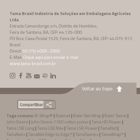
Tama Brasil Indústria de Soluções em Embalagens Agrícolas
Ltda
Estrada Camundongo s/n, Distrito de Humildes,
Feira de Santana, BA, CEP: 44.135-000
PO Box: Caixa Postal 1525, Feira de Santana, BA, CEP: 44.075-972
Brasil
Direct:
55 (75) 4009–2000
E-Mail:
Clique aqui para enviar e-mail
www.tama-brasil.com.br
Voltar ao topo
Compartilhar
Tags comuns:
B-Wrap®
|
Balenet
|
Baler Net Wrap
|
Baler Twine
|
John Deere
|
John Deere 7760 cotton picker
|
Tama HD Power
|
Tama LSB Long
|
Tama LSB Max
|
Tama LSB Power
|
TamaNet
|
TamaNet+
|
TamaNet Edge to Edge™
|
TamaTwine+
|
TamaWrap™
|