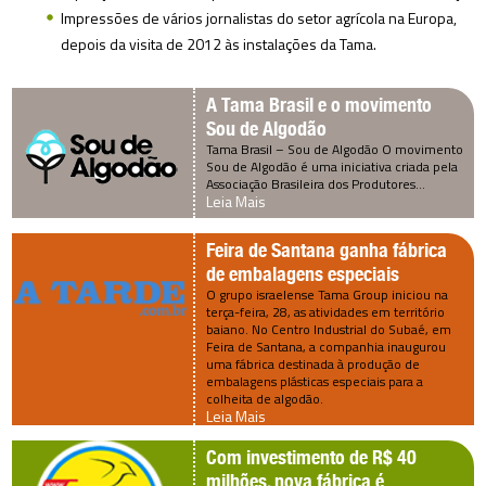
Impressões de vários jornalistas do setor agrícola na Europa,
depois da visita de 2012 às instalações da Tama.
A Tama Brasil e o movimento
Sou de Algodão
Tama Brasil – Sou de Algodão O movimento
Sou de Algodão é uma iniciativa criada pela
Associação Brasileira dos Produtores…
Leia Mais
Feira de Santana ganha fábrica
de embalagens especiais
O grupo israelense Tama Group iniciou na
terça-feira, 28, as atividades em território
baiano. No Centro Industrial do Subaé, em
Feira de Santana, a companhia inaugurou
uma fábrica destinada à produção de
embalagens plásticas especiais para a
colheita de algodão.
Leia Mais
Com investimento de R$ 40
milhões, nova fábrica é