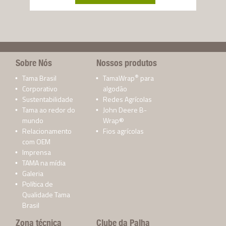
Sobre Nós
Nossos produtos
®
Tama Brasil
TamaWrap
para
Corporativo
algodão
Sustentabilidade
Redes Agrícolas
Tama ao redor do
John Deere B-
mundo
Wrap®
Relacionamento
Fios agrícolas
com OEM
Imprensa
TAMA na mídia
Galeria
Política de
Qualidade Tama
Brasil
Zona técnica
Clube da Palha