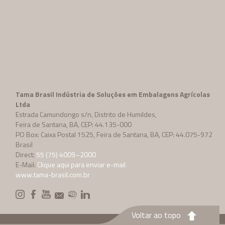
Tama Brasil Indústria de Soluções em Embalagens Agrícolas
Ltda
Estrada Camundongo s/n, Distrito de Humildes,
Feira de Santana, BA, CEP: 44.135-000
PO Box: Caixa Postal 1525, Feira de Santana, BA, CEP: 44.075-972
Brasil
Direct:
55 (75) 4009–2000
E-Mail:
Clique aqui para enviar e-mail
www.tama-brasil.com.br
Voltar ao topo