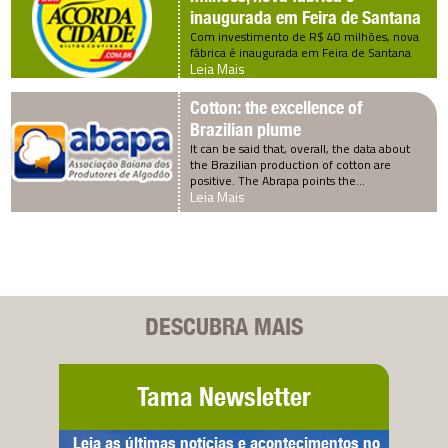
inaugurada em Feira de Santana
Com investimento de R$ 40 milhões, nova
fábrica é inaugurada em Feira de Santana
Leia Mais
Cotton: the excellence of
Brazilian plume
It can be said that, overall, the data about
the Brazilian production of cotton are
positive. The Abrapa points the…
Leia Mais
DESCUBRA MAIS
Tama Newsletter
Leia as últimas notícias e acontecimentos no