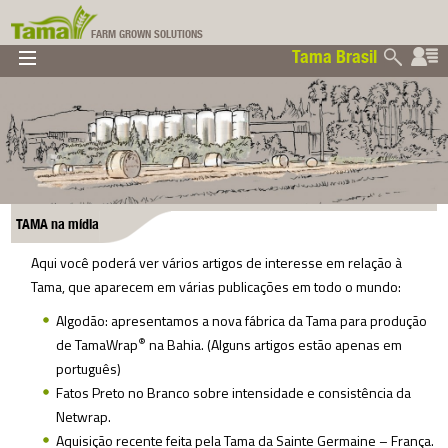
FARM GROWN SOLUTIONS
Tama Brasil
▼
▼
▼
Tama Brasil
▼
TAMA na mídia
Aqui você poderá ver vários artigos de interesse em relação à
Tama, que aparecem em várias publicações em todo o mundo:
Algodão: apresentamos a nova fábrica da Tama para produção
®
de TamaWrap
na Bahia. (Alguns artigos estão apenas em
português)
Fatos Preto no Branco sobre intensidade e consistência da
Netwrap.
Aquisição recente feita pela Tama da Sainte Germaine – França.