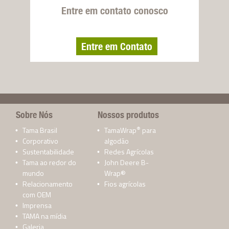
Entre em contato conosco
Entre em Contato
Sobre Nós
Nossos produtos
®
Tama Brasil
TamaWrap
para
Corporativo
algodão
Sustentabilidade
Redes Agrícolas
Tama ao redor do
John Deere B-
mundo
Wrap®
Relacionamento
Fios agrícolas
com OEM
Imprensa
TAMA na mídia
Galeria