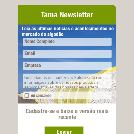
Tama Newsletter
Leia as últimas notícias e acontecimentos no
mercado do algodão
Nome Completo
Email
Empresa
Gostaríamos de manter você atualizado com
informações sobre os nossos produtos e
serviços através das nossas newsletters.
eu concordo
Cadastre-se e baixe a versão mais
recente
Enviar