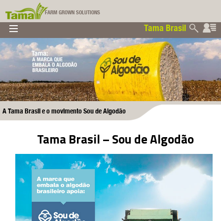
FARM GROWN SOLUTIONS
Tama Brasil
▼
▼
▼
Tama Brasil
▼
A Tama Brasil e o movimento Sou de Algodão
Tama Brasil – Sou de Algodão