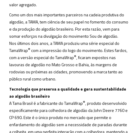
valor agregado.
Como um dos mais importantes parceiros na cadeia produtiva do
algodão, a TAMA, tem ciência de seu papel no fomento do consumo
e da produção do algodão brasileiro. Por esta razão, vem para
somar esforços na divulgação do movimento Sou de algodão.
Nos últimos dois anos, a TAMA produziu uma série especial do
®
TamaWrap
com a impressão do logo do movimento. Estes fardos,
®
com a versão especial do TamaWrap
, ficaram expostos nas
lavouras de algodão no Mato Grosso e Bahia, às margens de
rodovias ou próximas as cidades, promovendo a marca tanto ao
público rural como urbano.
Tecnologia que preserva a qualidade e gera sustentabilidade
ao algodão brasileiro
®
A Tama Brasil é a fabricante do TamaWrap
, produto desenvolvido
especificamente para colhedora de algodão da John Deere 7760 e
CP 690. Este é o único produto no mercado que permite o
enfardamento do algodão sem a necessidade de paradas durante
a colheita, em uma perfeita interação com a colhedora, mantendo a