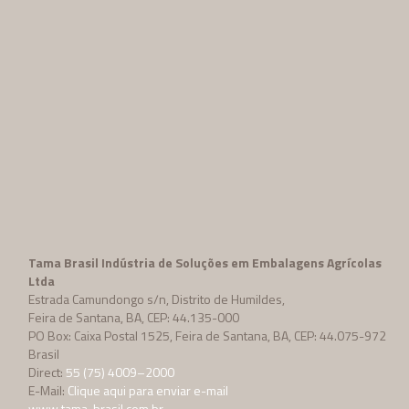
Tama Brasil Indústria de Soluções em Embalagens Agrícolas
Ltda
Estrada Camundongo s/n, Distrito de Humildes,
Feira de Santana, BA, CEP: 44.135-000
PO Box: Caixa Postal 1525, Feira de Santana, BA, CEP: 44.075-972
Brasil
Direct:
55 (75) 4009–2000
E-Mail:
Clique aqui para enviar e-mail
www.tama-brasil.com.br