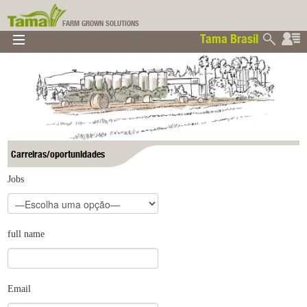
FARM GROWN SOLUTIONS
Tama Brasil
▼
▼
▼
Tama Brasil
▼
Carreiras/oportunidades
Jobs
full name
Email