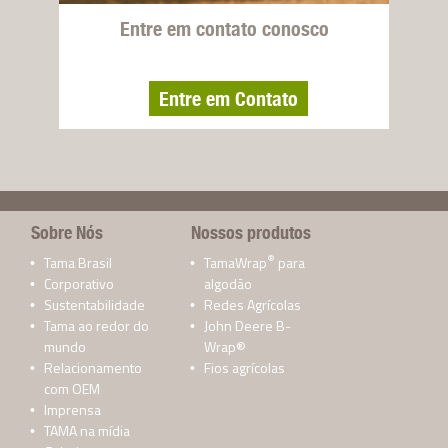
Entre em contato conosco
Entre em Contato
Sobre Nós
Nossos produtos
®
Tama Brasil
TamaWrap
para
Corporativo
algodão
Sustentabilidade
Redes Agrícolas
Tama ao redor do
John Deere B-
mundo
Wrap®
Relacionamento
Fios agrícolas
com OEM
Imprensa
TAMA na mídia