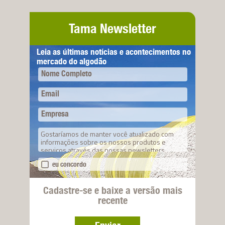
Tama Newsletter
Leia as últimas notícias e acontecimentos no
mercado do algodão
Nome Completo
Email
Empresa
Gostaríamos de manter você atualizado com
informações sobre os nossos produtos e
serviços através das nossas newsletters.
eu concordo
Cadastre-se e baixe a versão mais
recente