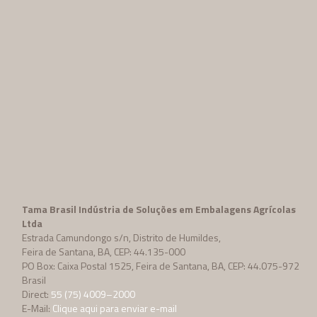
Tama Brasil Indústria de Soluções em Embalagens Agrícolas
Ltda
Estrada Camundongo s/n, Distrito de Humildes,
Feira de Santana, BA, CEP: 44.135-000
PO Box: Caixa Postal 1525, Feira de Santana, BA, CEP: 44.075-972
Brasil
Direct:
55 (75) 4009–2000
E-Mail:
Clique aqui para enviar e-mail