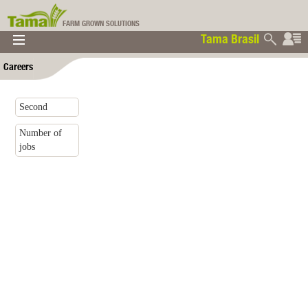
FARM GROWN SOLUTIONS
Tama Brasil
▼
▼
▼
Careers
Tama Brasil
▼
Second
Number of
jobs