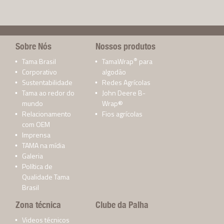
Sobre Nós
Nossos produtos
®
Tama Brasil
TamaWrap
para
Corporativo
algodão
Sustentabilidade
Redes Agrícolas
Tama ao redor do
John Deere B-
mundo
Wrap®
Relacionamento
Fios agrícolas
com OEM
Imprensa
TAMA na mídia
Galeria
Política de
Qualidade Tama
Brasil
Zona técnica
Clube da Palha
Videos técnicos